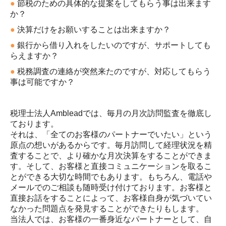
●
節税のための具体的な提案をしてもらう事は出来ます
お客様の声
か？
●
決算だけをお願いすることは出来ますか？
報酬について
●
銀行から借り入れをしたいのですが、サポートしても
らえますか？
●
税務調査の連絡が突然来たのですが、対応してもらう
事は可能ですか？
税理士法人Ambleadでは、毎月の月次訪問監査を徹底し
ております。
それは、「全てのお客様のパートナーでいたい」という
原点の想いがあるからです。毎月訪問して経理状況を精
査することで、より確かな月次決算をすることができま
す。そして、お客様と直接コミュニケーションを取るこ
とができる大切な時間でもあります。もちろん、電話や
メールでのご相談も随時受け付けております。お客様と
直接お話をすることによって、お客様自身が気づいてい
なかった問題点を発見することができたりもします。
当法人では、お客様の一番身近なパートナーとして、自