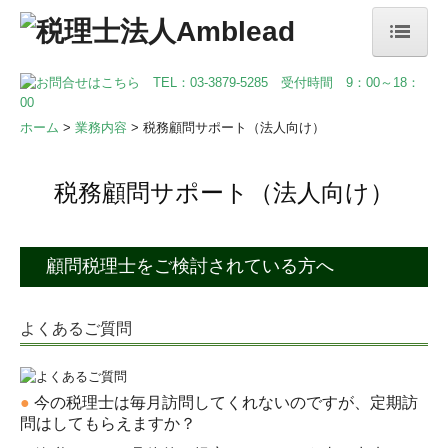
ホーム
代表・税理士紹介
ホーム
>
業務内容
> 税務顧問サポート（法人向け）
業務内容
税務顧問サポート（法人向け）
新規開業支援サポート
税務顧問サポート（法人向け）
顧問税理士をご検討されている方へ
税務顧問サポート（個人事業主向け）
よくあるご質問
決算カウンセリング・経営計画書の作成
相続税申告・生前対策・事業承継
●
今の税理士は毎月訪問してくれないのですが、定期訪
問はしてもらえますか？
不動産譲渡について