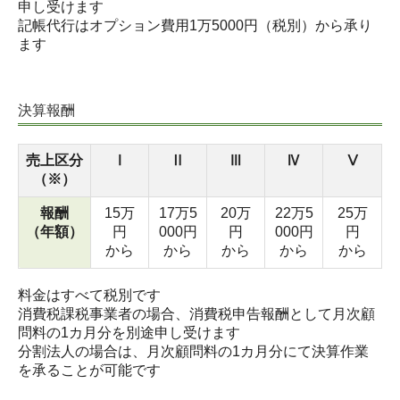
申し受けます
記帳代行はオプション費用1万5000円（税別）から承り
ます
決算報酬
売上区分
Ⅰ
Ⅱ
Ⅲ
Ⅳ
Ⅴ
（※）
報酬
15万
17万5
20万
22万5
25万
（年額）
円
000円
円
000円
円
から
から
から
から
から
料金はすべて税別です
消費税課税事業者の場合、消費税申告報酬として月次顧
問料の1カ月分を別途申し受けます
分割法人の場合は、月次顧問料の1カ月分にて決算作業
を承ることが可能です